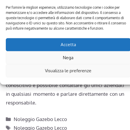
Per fornire le migliori esperienze, utilizziamo tecnologie come i cookie per
un’azienda ormai ben nota e conosciuta nel campo
memorizzare e/o accedere alle informazioni del dispositivo. Il consenso a
del
Noleggio Gazebo Lecco:
per una festa di
queste tecnologie ci permetterà di elaborare dati come il comportamento di
navigazione o ID unici su questo sito. Non acconsentire o ritirare il consenso
compleanno, ma anche in occasione di eventi
può influire negativamente su alcune caratteristiche e funzioni.
fieristici e per promozioni nei centri commerciali,
per intrattenere il pubblico più giovane… sono
Accetta
sempre più i clienti che ad essa si rivolgono e
Nega
richiedono questa tipologia di servizio.
Visualizza le preferenze
Per maggiori informazioni o per fissare un incontro
conoscitivo è possibile contattare gli uffici aziendali
in qualsiasi momento e parlare direttamente con un
responsabile.
Categorie
Noleggio Gazebo Lecco
Tag
Noleggio Gazebo Lecco