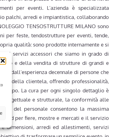
ti per eventi. L’azienda è specializzata
gio palchi, arredi e impiantistica, collaborando
rutture NOLEGGIO TENSOSTRUTTURE MILANO sono
 per feste, tendostrutture per eventi, tende,
ia qualità: sono prodotte internamente e si
e sui servizi accessori che siamo in grado di
o e della vendita di strutture di grandi e
Nasce dall’esperienza decennale di persone che
nze della clientela, offrendo professionalità,
to
i o expo. La cura per ogni singolo dettaglio è
 progettuale e strutturale, la conformità alle
zazione del personale consentono la massima
ze
stand per fiere, mostre e mercati e il servizio
 e dimensioni, arredi ed allestimenti, servizi
obbiettivo di trasformare un semplice evento, in