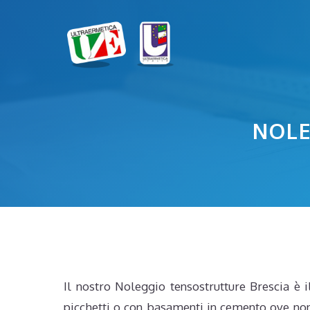
Vai
al
contenuto
NOLE
Il nostro Noleggio tensostrutture Brescia è i
picchetti o con basamenti in cemento ove non s