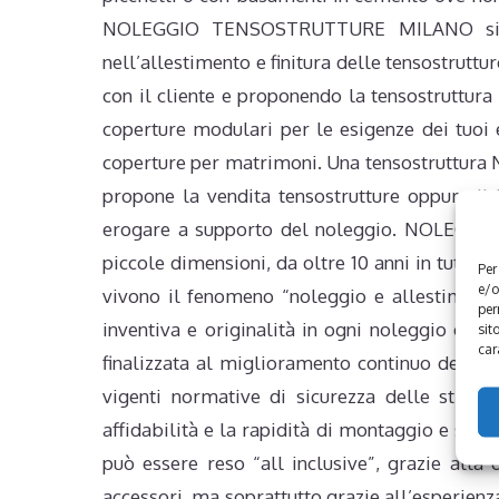
NOLEGGIO TENSOSTRUTTURE MILANO si occup
nell’allestimento e finitura delle tensostruttu
con il cliente e proponendo la tensostrutt
coperture modulari per le esigenze dei tuoi 
coperture per matrimoni. Una tensostruttur
propone la vendita tensostrutture oppure il 
erogare a supporto del noleggio. NOLEGGIO
piccole dimensioni, da oltre 10 anni in tutto
Per
e/o
vivono il fenomeno “noleggio e allestimenti” 
per
inventiva e originalità in ogni noleggio o al
sit
car
finalizzata al miglioramento continuo della q
vigenti normative di sicurezza delle strut
affidabilità e la rapidità di montaggio e smon
può essere reso “all inclusive”, grazie alla 
accessori, ma soprattutto grazie all’esperienza