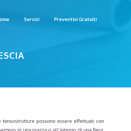
ome
Servizi
Preventivi Gratuiti
ESCIA
e tensostrutture possono essere effettuati con
empio in una piazza o all’interno di una fiera.