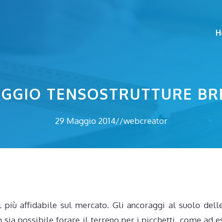
H
GGIO TENSOSTRUTTURE BR
29 Maggio 2014
//
webcreator
l più affidabile sul mercato. Gli ancoraggi al suolo dell
ia possibile forare il terreno per i picchetti, come ad es