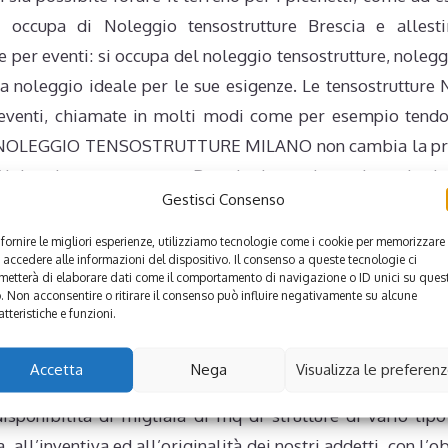
a di Noleggio tensostrutture Brescia e allestimen
re per eventi: si occupa del noleggio tensostrutture, noleg
ura a noleggio ideale per le sue esigenze. Le tensost
eventi, chiamate in molti modi come per esempio tendoni
a NOLEGGIO TENSOSTRUTTURE MILANO non cambia la propr
Noleggio tensostrutture Brescia. I nostri nuovi prodotti 
Gestisci Consenso
 TENSOSTRUTTURE MILANO opera nel settore del noleggi
 il nord ovest, offrendo sempre soluzioni personalizzate. 
 fornire le migliori esperienze, utilizziamo tecnologie come i cookie per memorizzare
 accedere alle informazioni del dispositivo. Il consenso a queste tecnologie ci
e le varie evoluzioni, che conoscono le specifiche esige
metterà di elaborare dati come il comportamento di navigazione o ID unici su ques
lestimento, siano piccoli eventi che grandi manifestazion
o. Non acconsentire o ritirare il consenso può influire negativamente su alcune
atteristiche e funzioni.
ualità del servizio proposto. Il costante perfezionamento
ture e attrezzature proposte, unitamente alla specializ
Accetta
Nega
Visualizza le preferen
taggio. Allestiamo spazi esterni per eventi e ricevimenti, 
disponibilità di migliaia di mq di strutture di vario tipo
, all’inventiva ed all’originalità dei nostri addetti, con l’